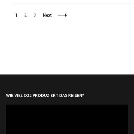
Posts
Page
Page
Page
1
2
3
Next
Navigation
WIE VIEL CO2 PRODUZIERT DAS REISEN?
Video-
Player